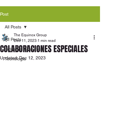
Post
All Posts
The Equinox Group
All Posts
Dec 11, 2023
1 min read
COLABORACIONES ESPECIALES
Industria alimenticia
Updated:
Dec 12, 2023
Tecnología