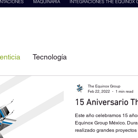
NTACIONES
MAQUINARIA
INTEGRACIONES THE EQUINOX
enticia
Tecnología
The Equinox Group
Feb 22, 2022
1 min read
15 Aniversario T
Este año celebramos 15 años
Equinox Group México. Dura
realizado grandes proyectos p