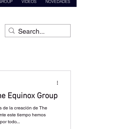
 GROUP
VIDEOS
NOVEDADES
he Equinox Group
 de la creación de The
nte este tiempo hemos
or todo...