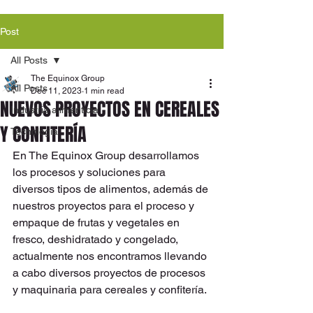
Post
All Posts
The Equinox Group
All Posts
Dec 11, 2023
1 min read
NUEVOS PROYECTOS EN CEREALES
Industria alimenticia
Y CONFITERÍA
Tecnología
En The Equinox Group desarrollamos 
los procesos y soluciones para 
diversos tipos de alimentos, además de 
nuestros proyectos para el proceso y 
empaque de frutas y vegetales en 
fresco, deshidratado y congelado, 
actualmente nos encontramos llevando 
a cabo diversos proyectos de procesos 
y maquinaria para cereales y confitería. 